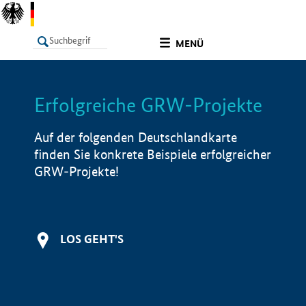
undefined
MENÜ
Erfolgreiche GRW-Projekte
LISTE
Filter
Info
Auf der folgenden Deutschlandkarte
finden Sie konkrete Beispiele erfolgreicher
GRW-Projekte!
LOS GEHT'S