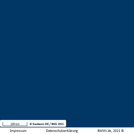
100 km
© Geobasis-DE / BKG 2015
Impressum
Datenschutzerklärung
BMWi.de, 2021 ©