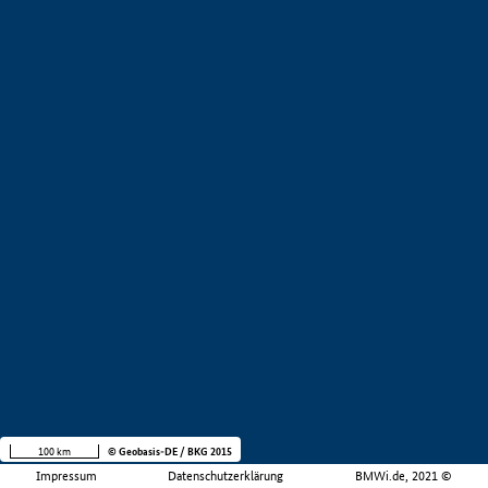
100 km
© Geobasis-DE / BKG 2015
Impressum
Datenschutzerklärung
BMWi.de, 2021 ©