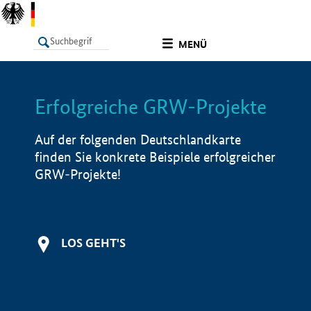
undefined
MENÜ
Erfolgreiche GRW-Projekte
LISTE
Filter
Info
Auf der folgenden Deutschlandkarte
finden Sie konkrete Beispiele erfolgreicher
GRW-Projekte!
LOS GEHT'S