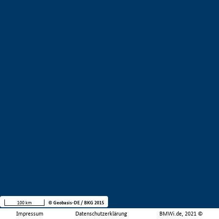
100 km
© Geobasis-DE / BKG 2015
Impressum
Datenschutzerklärung
BMWi.de, 2021 ©