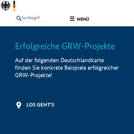
undefined
MENÜ
Erfolgreiche GRW-Projekte
LISTE
Filter
Info
Auf der folgenden Deutschlandkarte
finden Sie konkrete Beispiele erfolgreicher
GRW-Projekte!
LOS GEHT'S