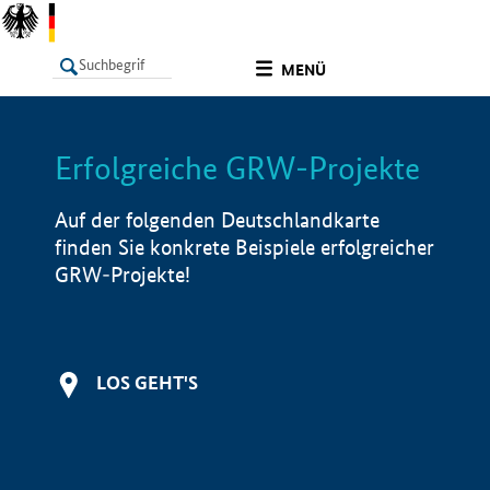
undefined
MENÜ
Erfolgreiche GRW-Projekte
LISTE
Filter
Info
Auf der folgenden Deutschlandkarte
finden Sie konkrete Beispiele erfolgreicher
GRW-Projekte!
LOS GEHT'S