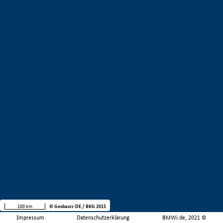
100 km
© Geobasis-DE / BKG 2015
Impressum
Datenschutzerklärung
BMWi.de, 2021 ©