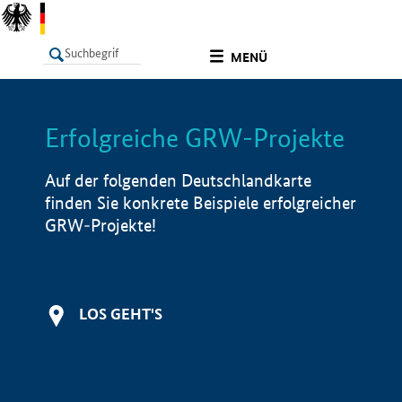
undefined
MENÜ
Erfolgreiche GRW-Projekte
LISTE
Filter
Info
Auf der folgenden Deutschlandkarte
finden Sie konkrete Beispiele erfolgreicher
GRW-Projekte!
LOS GEHT'S