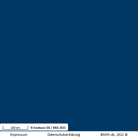
100 km
© Geobasis-DE / BKG 2015
Impressum
Datenschutzerklärung
BMWi.de, 2021 ©