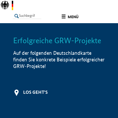
undefined
MENÜ
Erfolgreiche GRW-Projekte
LISTE
Filter
Info
Auf der folgenden Deutschlandkarte
finden Sie konkrete Beispiele erfolgreicher
GRW-Projekte!
LOS GEHT'S