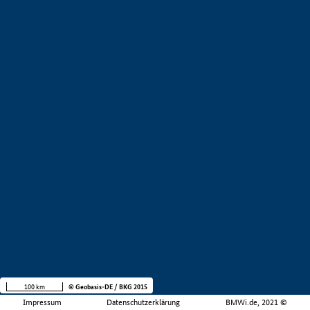
100 km
© Geobasis-DE / BKG 2015
Impressum
Datenschutzerklärung
BMWi.de, 2021 ©