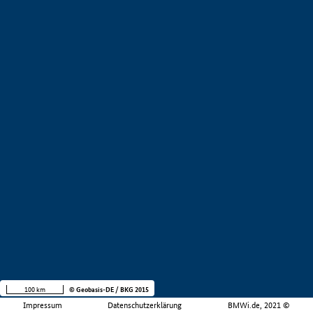
100 km
© Geobasis-DE / BKG 2015
Impressum
Datenschutzerklärung
BMWi.de, 2021 ©