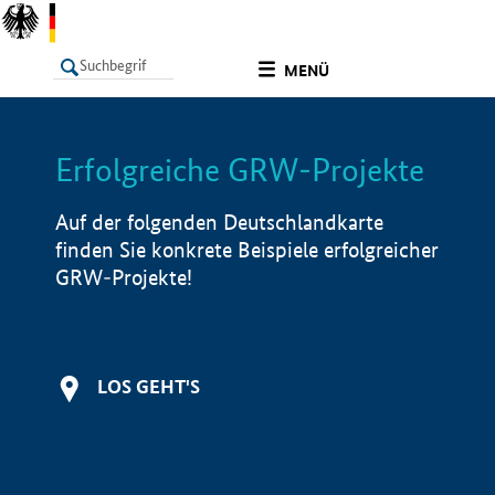
undefined
MENÜ
Erfolgreiche GRW-Projekte
LISTE
Filter
Info
Auf der folgenden Deutschlandkarte
finden Sie konkrete Beispiele erfolgreicher
GRW-Projekte!
LOS GEHT'S