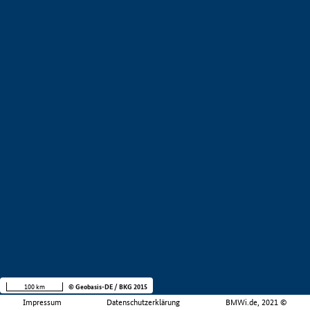
100 km
© Geobasis-DE / BKG 2015
Impressum
Datenschutzerklärung
BMWi.de, 2021 ©