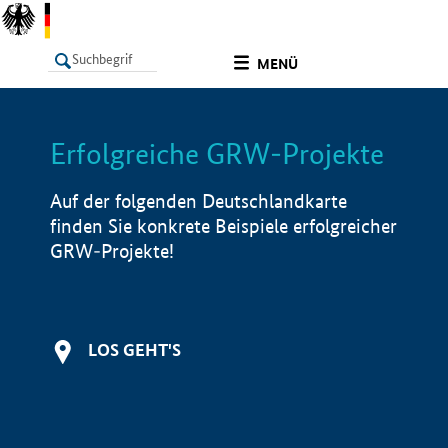
undefined
MENÜ
Erfolgreiche GRW-Projekte
LISTE
Filter
Info
Auf der folgenden Deutschlandkarte
finden Sie konkrete Beispiele erfolgreicher
GRW-Projekte!
LOS GEHT'S