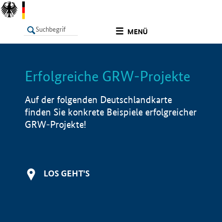
undefined
MENÜ
Erfolgreiche GRW-Projekte
LISTE
Filter
Info
Auf der folgenden Deutschlandkarte
finden Sie konkrete Beispiele erfolgreicher
GRW-Projekte!
LOS GEHT'S