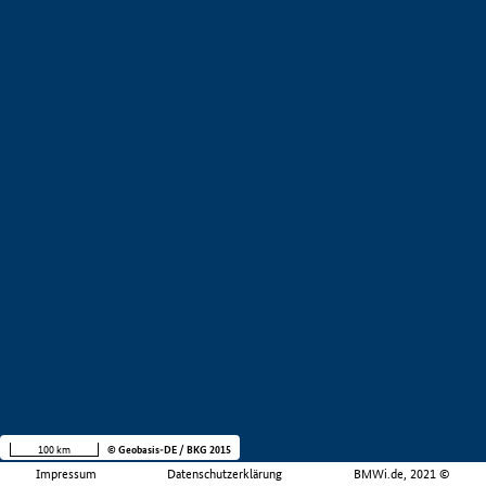
100 km
© Geobasis-DE / BKG 2015
Impressum
Datenschutzerklärung
BMWi.de, 2021 ©