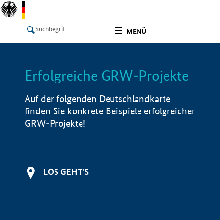
undefined
MENÜ
Erfolgreiche GRW-Projekte
LISTE
Filter
Info
Auf der folgenden Deutschlandkarte
finden Sie konkrete Beispiele erfolgreicher
GRW-Projekte!
LOS GEHT'S