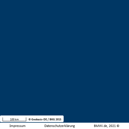
100 km
© Geobasis-DE / BKG 2015
Impressum
Datenschutzerklärung
BMWi.de, 2021 ©