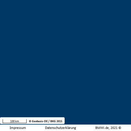
100 km
© Geobasis-DE / BKG 2015
Impressum
Datenschutzerklärung
BMWi.de, 2021 ©