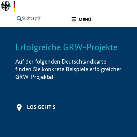
undefined
MENÜ
Erfolgreiche GRW-Projekte
LISTE
Filter
Info
Auf der folgenden Deutschlandkarte
finden Sie konkrete Beispiele erfolgreicher
GRW-Projekte!
LOS GEHT'S