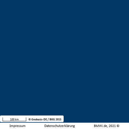
100 km
© Geobasis-DE / BKG 2015
Impressum
Datenschutzerklärung
BMWi.de, 2021 ©