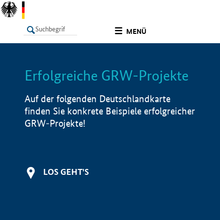
undefined
MENÜ
Erfolgreiche GRW-Projekte
LISTE
Filter
Info
Auf der folgenden Deutschlandkarte
finden Sie konkrete Beispiele erfolgreicher
GRW-Projekte!
LOS GEHT'S