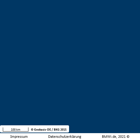
100 km
© Geobasis-DE / BKG 2015
Impressum
Datenschutzerklärung
BMWi.de, 2021 ©