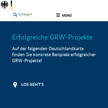
undefined
MENÜ
Erfolgreiche GRW-Projekte
LISTE
Filter
Info
Auf der folgenden Deutschlandkarte
finden Sie konkrete Beispiele erfolgreicher
GRW-Projekte!
LOS GEHT'S