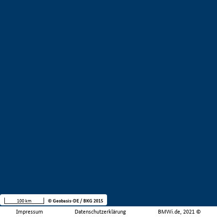
100 km
© Geobasis-DE / BKG 2015
Impressum
Datenschutzerklärung
BMWi.de, 2021 ©