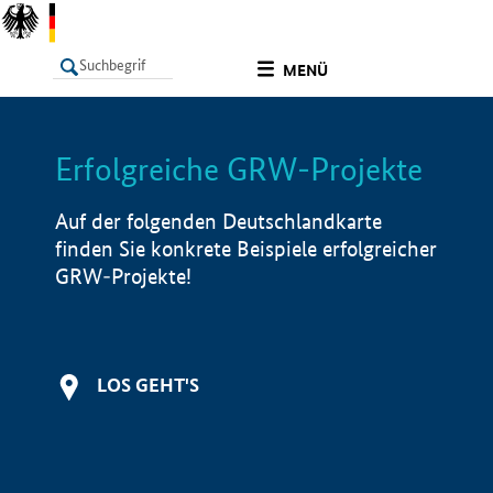
undefined
MENÜ
Erfolgreiche GRW-Projekte
LISTE
Filter
Info
Auf der folgenden Deutschlandkarte
finden Sie konkrete Beispiele erfolgreicher
GRW-Projekte!
LOS GEHT'S