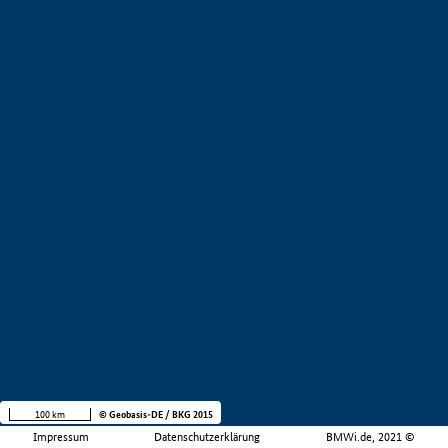
100 km
© Geobasis-DE / BKG 2015
Impressum
Datenschutzerklärung
BMWi.de, 2021 ©