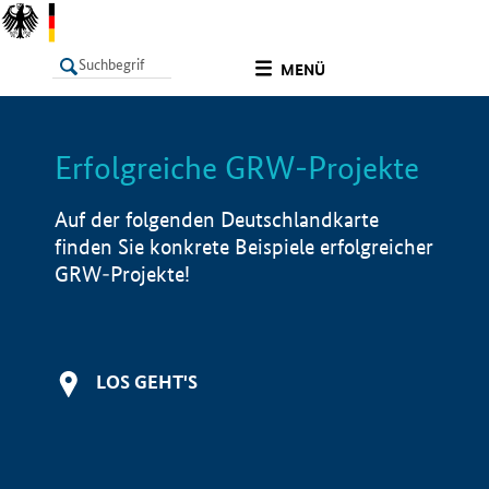
undefined
MENÜ
Erfolgreiche GRW-Projekte
LISTE
Filter
Info
Auf der folgenden Deutschlandkarte
finden Sie konkrete Beispiele erfolgreicher
GRW-Projekte!
LOS GEHT'S