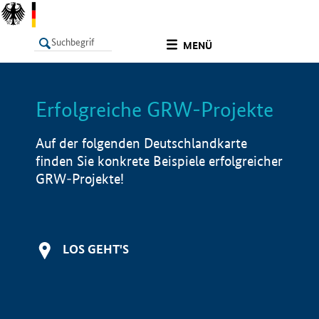
undefined
MENÜ
Erfolgreiche GRW-Projekte
LISTE
Filter
Info
Auf der folgenden Deutschlandkarte
finden Sie konkrete Beispiele erfolgreicher
GRW-Projekte!
LOS GEHT'S