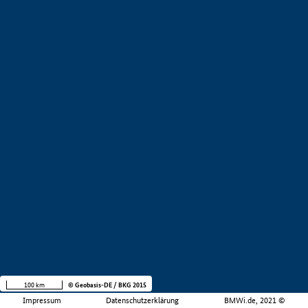
100 km
© Geobasis-DE / BKG 2015
Impressum
Datenschutzerklärung
BMWi.de, 2021 ©