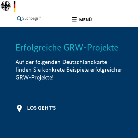
undefined
MENÜ
Erfolgreiche GRW-Projekte
LISTE
Filter
Info
Auf der folgenden Deutschlandkarte
finden Sie konkrete Beispiele erfolgreicher
GRW-Projekte!
LOS GEHT'S