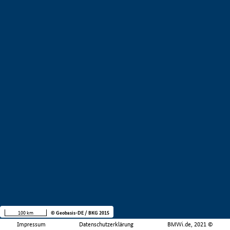
100 km
© Geobasis-DE / BKG 2015
Impressum
Datenschutzerklärung
BMWi.de, 2021 ©