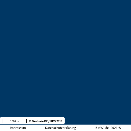
100 km
© Geobasis-DE / BKG 2015
Impressum
Datenschutzerklärung
BMWi.de, 2021 ©