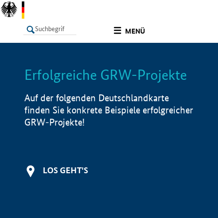
undefined
MENÜ
Erfolgreiche GRW-Projekte
LISTE
Filter
Info
Auf der folgenden Deutschlandkarte
finden Sie konkrete Beispiele erfolgreicher
GRW-Projekte!
LOS GEHT'S