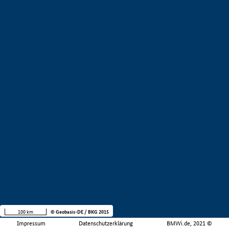
100 km
© Geobasis-DE / BKG 2015
Impressum
Datenschutzerklärung
BMWi.de, 2021 ©