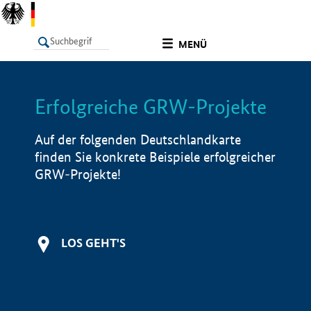
undefined
MENÜ
Erfolgreiche GRW-Projekte
LISTE
Filter
Info
Auf der folgenden Deutschlandkarte
finden Sie konkrete Beispiele erfolgreicher
GRW-Projekte!
LOS GEHT'S