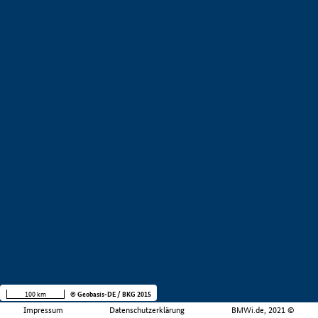
100 km
© Geobasis-DE / BKG 2015
Impressum
Datenschutzerklärung
BMWi.de, 2021 ©