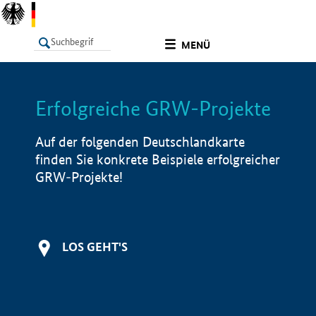
undefined
MENÜ
Erfolgreiche GRW-Projekte
LISTE
Filter
Info
Auf der folgenden Deutschlandkarte
finden Sie konkrete Beispiele erfolgreicher
GRW-Projekte!
LOS GEHT'S