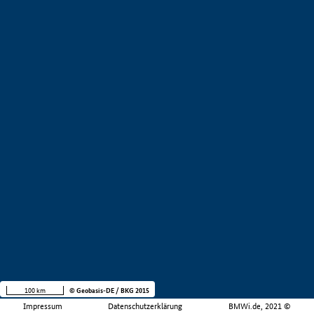
100 km
© Geobasis-DE / BKG 2015
Impressum
Datenschutzerklärung
BMWi.de, 2021 ©