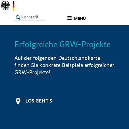
undefined
MENÜ
Erfolgreiche GRW-Projekte
LISTE
Filter
Info
Auf der folgenden Deutschlandkarte
finden Sie konkrete Beispiele erfolgreicher
GRW-Projekte!
LOS GEHT'S