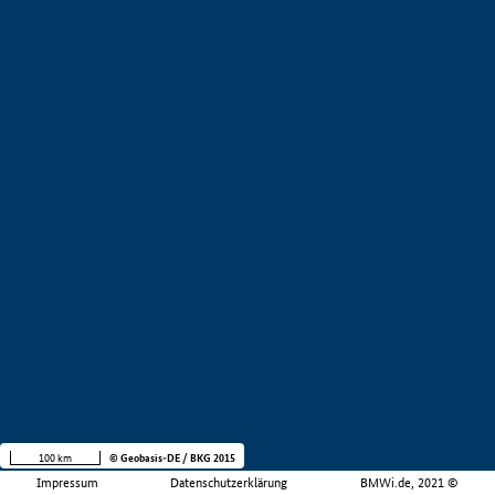
100 km
© Geobasis-DE / BKG 2015
Impressum
Datenschutzerklärung
BMWi.de, 2021 ©