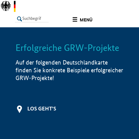
undefined
MENÜ
Erfolgreiche GRW-Projekte
LISTE
Filter
Info
Auf der folgenden Deutschlandkarte
finden Sie konkrete Beispiele erfolgreicher
GRW-Projekte!
LOS GEHT'S