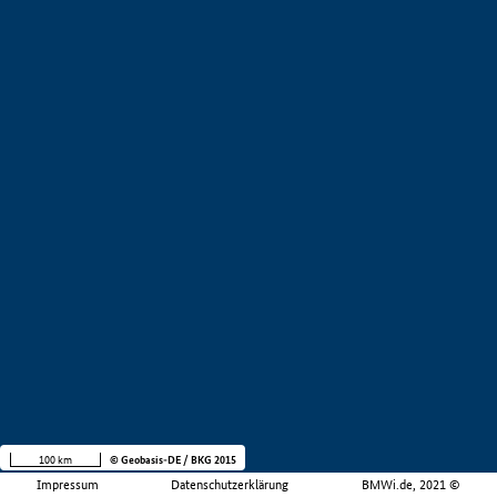
100 km
© Geobasis-DE / BKG 2015
Impressum
Datenschutzerklärung
BMWi.de, 2021 ©