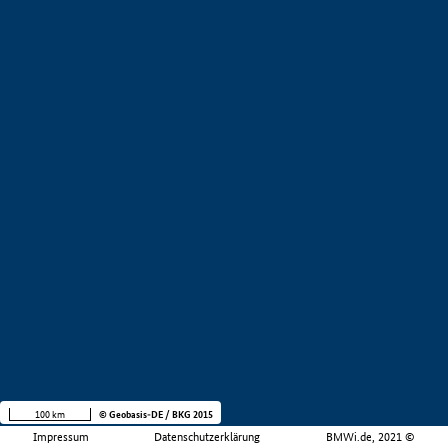
100 km
© Geobasis-DE / BKG 2015
Impressum
Datenschutzerklärung
BMWi.de, 2021 ©