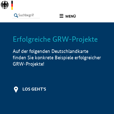
undefined
MENÜ
Erfolgreiche GRW-Projekte
LISTE
Filter
Info
Auf der folgenden Deutschlandkarte
finden Sie konkrete Beispiele erfolgreicher
GRW-Projekte!
LOS GEHT'S