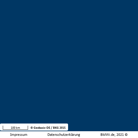
100 km
© Geobasis-DE / BKG 2015
Impressum
Datenschutzerklärung
BMWi.de, 2021 ©