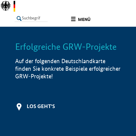
undefined
MENÜ
Erfolgreiche GRW-Projekte
LISTE
Filter
Info
Auf der folgenden Deutschlandkarte
finden Sie konkrete Beispiele erfolgreicher
GRW-Projekte!
LOS GEHT'S