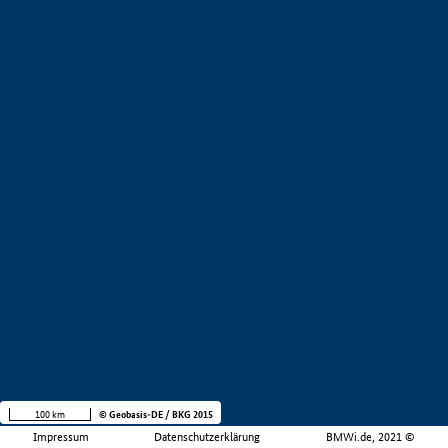
100 km
© Geobasis-DE / BKG 2015
Impressum
Datenschutzerklärung
BMWi.de, 2021 ©