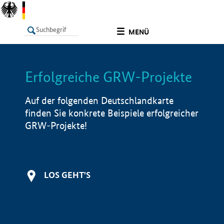
undefined
MENÜ
Erfolgreiche GRW-Projekte
LISTE
Filter
Info
Auf der folgenden Deutschlandkarte
finden Sie konkrete Beispiele erfolgreicher
GRW-Projekte!
LOS GEHT'S