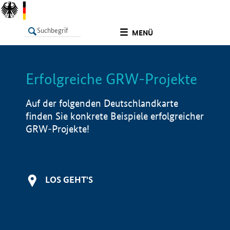
undefined
MENÜ
Erfolgreiche GRW-Projekte
LISTE
Filter
Info
Auf der folgenden Deutschlandkarte
finden Sie konkrete Beispiele erfolgreicher
GRW-Projekte!
LOS GEHT'S