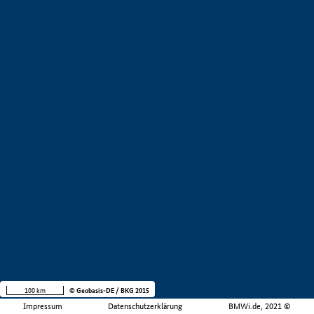
100 km
© Geobasis-DE / BKG 2015
Impressum
Datenschutzerklärung
BMWi.de, 2021 ©