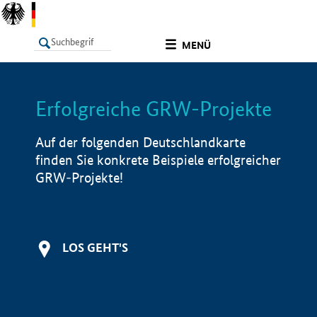
undefined
MENÜ
Erfolgreiche GRW-Projekte
LISTE
Filter
Info
Auf der folgenden Deutschlandkarte
finden Sie konkrete Beispiele erfolgreicher
GRW-Projekte!
LOS GEHT'S