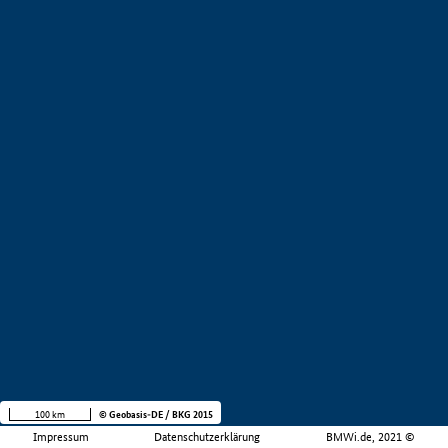
100 km
© Geobasis-DE / BKG 2015
Impressum
Datenschutzerklärung
BMWi.de, 2021 ©