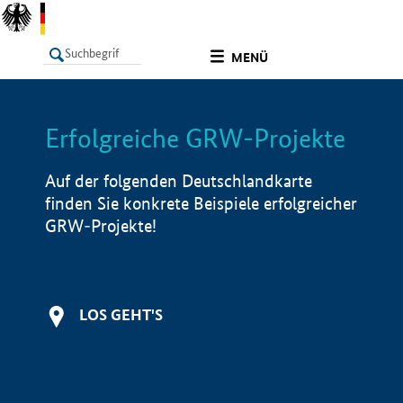
undefined
MENÜ
Erfolgreiche GRW-Projekte
LISTE
Filter
Info
Auf der folgenden Deutschlandkarte
finden Sie konkrete Beispiele erfolgreicher
GRW-Projekte!
LOS GEHT'S