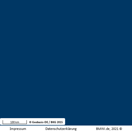
100 km
© Geobasis-DE / BKG 2015
Impressum
Datenschutzerklärung
BMWi.de, 2021 ©