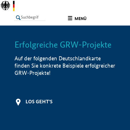
undefined
MENÜ
Erfolgreiche GRW-Projekte
LISTE
Filter
Info
Auf der folgenden Deutschlandkarte
finden Sie konkrete Beispiele erfolgreicher
GRW-Projekte!
LOS GEHT'S