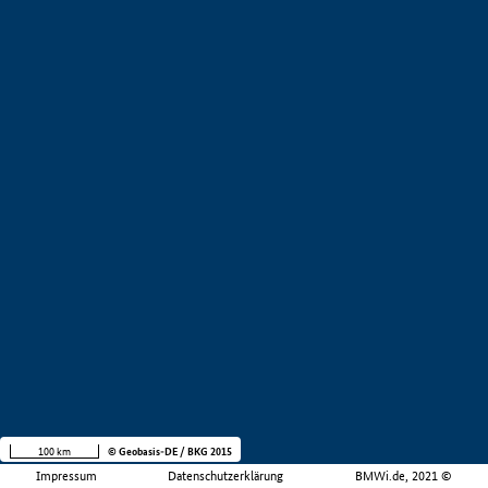
100 km
© Geobasis-DE / BKG 2015
Impressum
Datenschutzerklärung
BMWi.de, 2021 ©