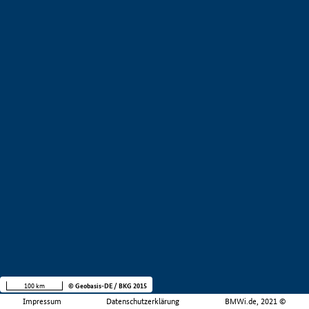
100 km
© Geobasis-DE / BKG 2015
Impressum
Datenschutzerklärung
BMWi.de, 2021 ©