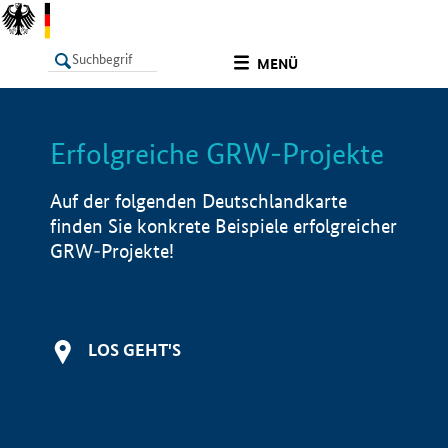
undefined
MENÜ
Erfolgreiche GRW-Projekte
LISTE
Filter
Info
Auf der folgenden Deutschlandkarte
finden Sie konkrete Beispiele erfolgreicher
GRW-Projekte!
LOS GEHT'S