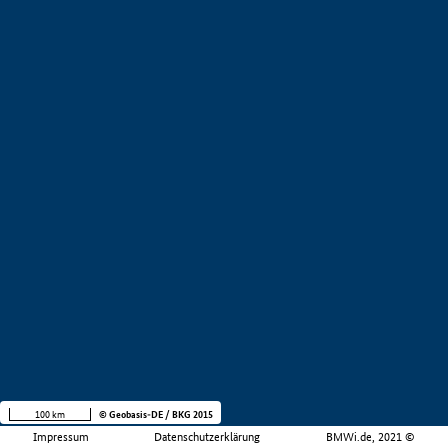
100 km
© Geobasis-DE / BKG 2015
Impressum
Datenschutzerklärung
BMWi.de, 2021 ©