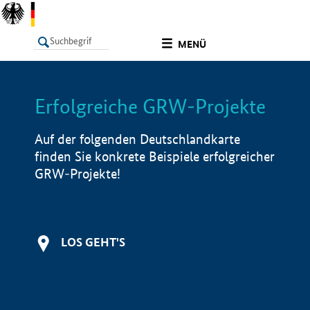
undefined
MENÜ
Erfolgreiche GRW-Projekte
LISTE
Filter
Info
Auf der folgenden Deutschlandkarte
finden Sie konkrete Beispiele erfolgreicher
GRW-Projekte!
LOS GEHT'S