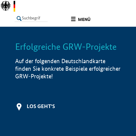
undefined
MENÜ
Erfolgreiche GRW-Projekte
LISTE
Filter
Info
Auf der folgenden Deutschlandkarte
finden Sie konkrete Beispiele erfolgreicher
GRW-Projekte!
LOS GEHT'S