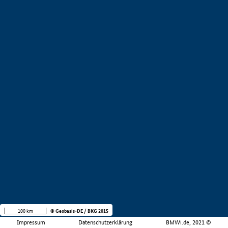
100 km
© Geobasis-DE / BKG 2015
Impressum
Datenschutzerklärung
BMWi.de, 2021 ©