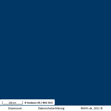
100 km
© Geobasis-DE / BKG 2015
Impressum
Datenschutzerklärung
BMWi.de, 2021 ©