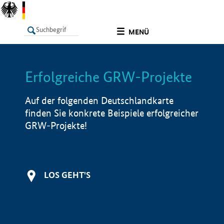
undefined
MENÜ
Erfolgreiche GRW-Projekte
LISTE
Filter
Info
Auf der folgenden Deutschlandkarte
finden Sie konkrete Beispiele erfolgreicher
GRW-Projekte!
LOS GEHT'S