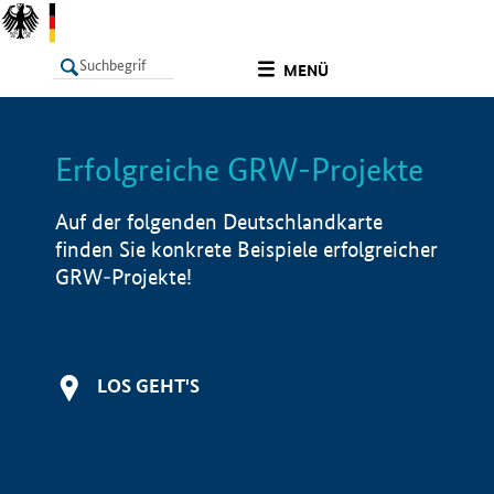
undefined
MENÜ
Erfolgreiche GRW-Projekte
LISTE
Filter
Info
Auf der folgenden Deutschlandkarte
finden Sie konkrete Beispiele erfolgreicher
GRW-Projekte!
LOS GEHT'S