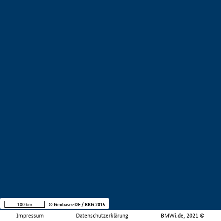
100 km
© Geobasis-DE / BKG 2015
Impressum
Datenschutzerklärung
BMWi.de, 2021 ©