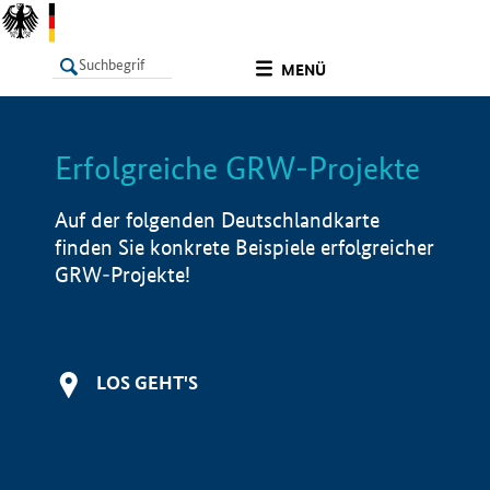
undefined
MENÜ
Erfolgreiche GRW-Projekte
LISTE
Filter
Info
Auf der folgenden Deutschlandkarte
finden Sie konkrete Beispiele erfolgreicher
GRW-Projekte!
LOS GEHT'S