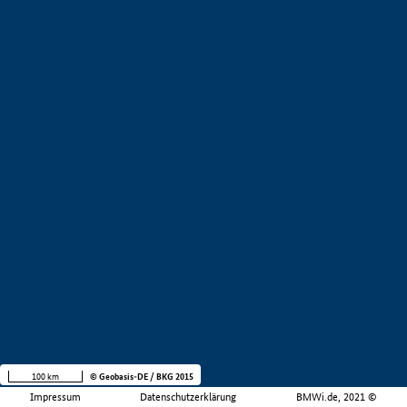
100 km
© Geobasis-DE / BKG 2015
Impressum
Datenschutzerklärung
BMWi.de, 2021 ©