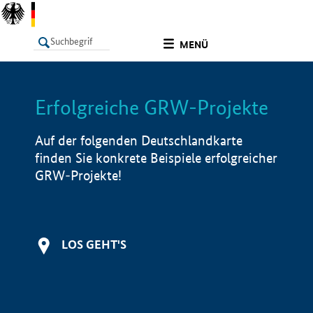
undefined
MENÜ
Erfolgreiche GRW-Projekte
LISTE
Filter
Info
Auf der folgenden Deutschlandkarte
finden Sie konkrete Beispiele erfolgreicher
GRW-Projekte!
LOS GEHT'S