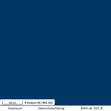
100 km
© Geobasis-DE / BKG 2015
Impressum
Datenschutzerklärung
BMWi.de, 2021 ©