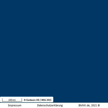
100 km
© Geobasis-DE / BKG 2015
Impressum
Datenschutzerklärung
BMWi.de, 2021 ©