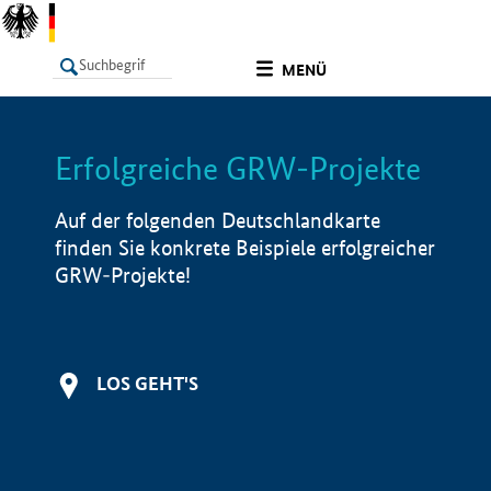
undefined
MENÜ
Erfolgreiche GRW-Projekte
LISTE
Filter
Info
Auf der folgenden Deutschlandkarte
finden Sie konkrete Beispiele erfolgreicher
GRW-Projekte!
LOS GEHT'S