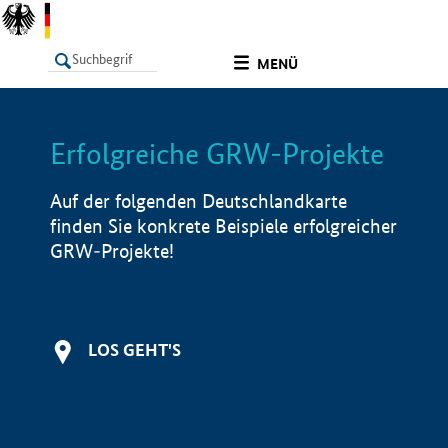
undefined
MENÜ
Erfolgreiche GRW-Projekte
LISTE
Filter
Info
Auf der folgenden Deutschlandkarte
finden Sie konkrete Beispiele erfolgreicher
GRW-Projekte!
LOS GEHT'S