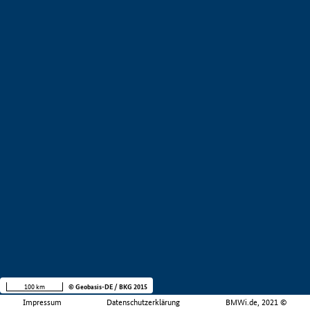
100 km
© Geobasis-DE / BKG 2015
Impressum
Datenschutzerklärung
BMWi.de, 2021 ©