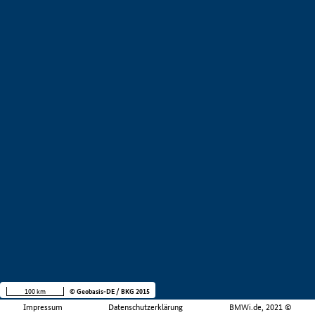
100 km
© Geobasis-DE / BKG 2015
Impressum
Datenschutzerklärung
BMWi.de, 2021 ©