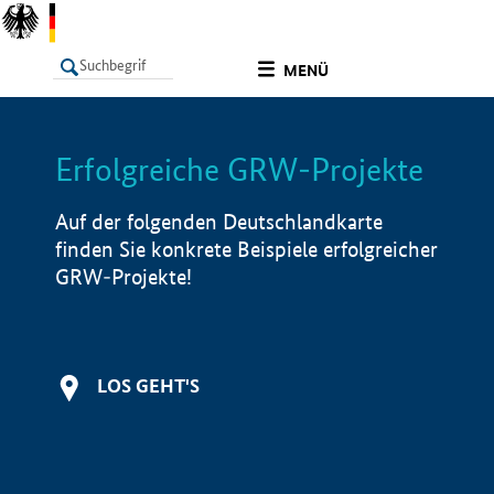
undefined
MENÜ
Erfolgreiche GRW-Projekte
LISTE
Filter
Info
Auf der folgenden Deutschlandkarte
finden Sie konkrete Beispiele erfolgreicher
GRW-Projekte!
LOS GEHT'S