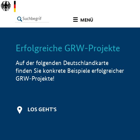
undefined
MENÜ
Erfolgreiche GRW-Projekte
LISTE
Filter
Info
Auf der folgenden Deutschlandkarte
finden Sie konkrete Beispiele erfolgreicher
GRW-Projekte!
LOS GEHT'S