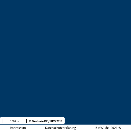
100 km
© Geobasis-DE / BKG 2015
Impressum
Datenschutzerklärung
BMWi.de, 2021 ©