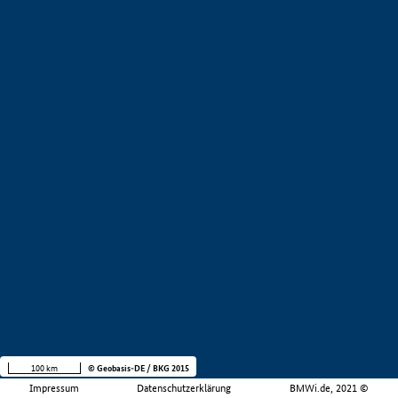
100 km
© Geobasis-DE / BKG 2015
Impressum
Datenschutzerklärung
BMWi.de, 2021 ©