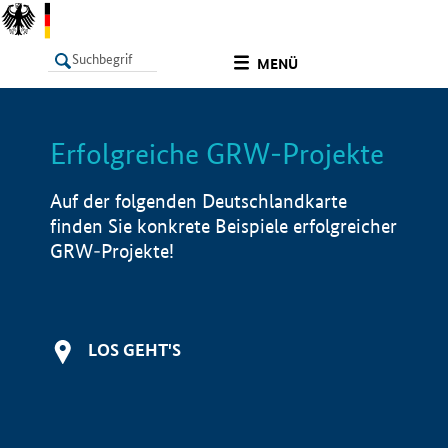
undefined
MENÜ
Erfolgreiche GRW-Projekte
LISTE
Filter
Info
Auf der folgenden Deutschlandkarte
finden Sie konkrete Beispiele erfolgreicher
GRW-Projekte!
LOS GEHT'S