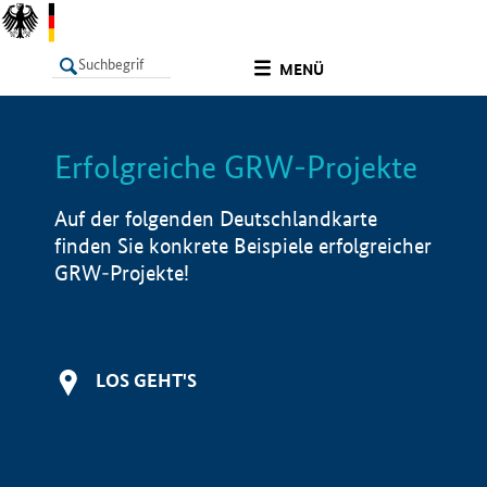
undefined
MENÜ
Erfolgreiche GRW-Projekte
LISTE
Filter
Info
Auf der folgenden Deutschlandkarte
finden Sie konkrete Beispiele erfolgreicher
GRW-Projekte!
LOS GEHT'S