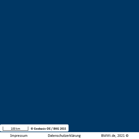
100 km
© Geobasis-DE / BKG 2015
Impressum
Datenschutzerklärung
BMWi.de, 2021 ©