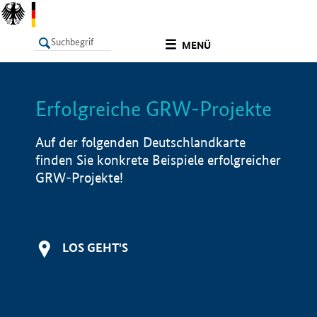
undefined
MENÜ
Erfolgreiche GRW-Projekte
LISTE
Filter
Info
Auf der folgenden Deutschlandkarte
finden Sie konkrete Beispiele erfolgreicher
GRW-Projekte!
LOS GEHT'S