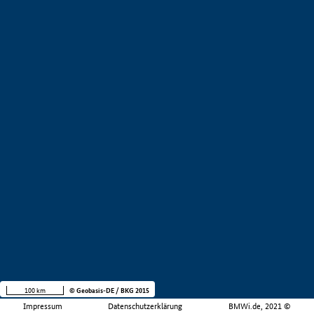
100 km
© Geobasis-DE / BKG 2015
Impressum
Datenschutzerklärung
BMWi.de, 2021 ©