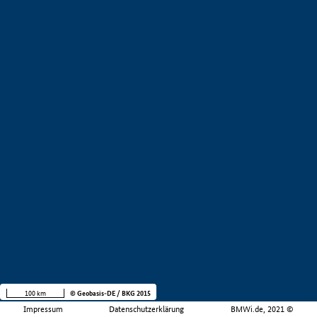
100 km
© Geobasis-DE / BKG 2015
Impressum
Datenschutzerklärung
BMWi.de, 2021 ©