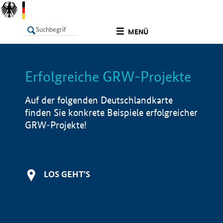
undefined
MENÜ
Erfolgreiche GRW-Projekte
LISTE
Filter
Info
Auf der folgenden Deutschlandkarte
finden Sie konkrete Beispiele erfolgreicher
GRW-Projekte!
LOS GEHT'S