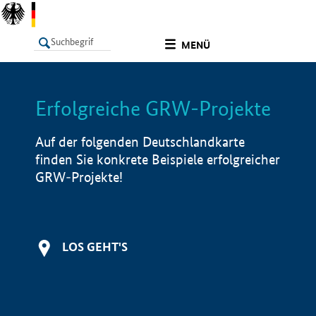
undefined
MENÜ
Erfolgreiche GRW-Projekte
LISTE
Filter
Info
Auf der folgenden Deutschlandkarte
finden Sie konkrete Beispiele erfolgreicher
GRW-Projekte!
LOS GEHT'S