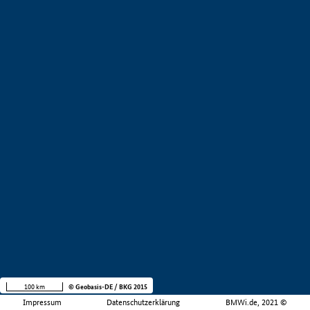
100 km
© Geobasis-DE / BKG 2015
Impressum
Datenschutzerklärung
BMWi.de, 2021 ©