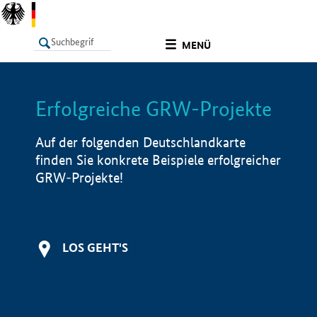
undefined
MENÜ
Erfolgreiche GRW-Projekte
LISTE
Filter
Info
Auf der folgenden Deutschlandkarte
finden Sie konkrete Beispiele erfolgreicher
GRW-Projekte!
LOS GEHT'S