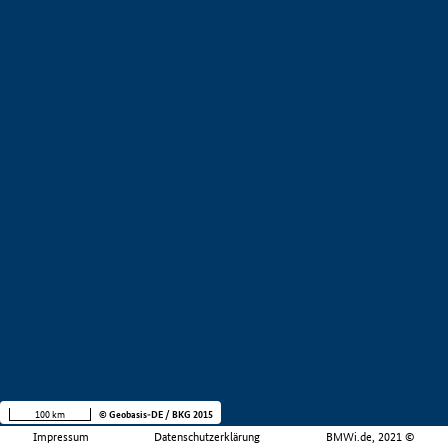
100 km
© Geobasis-DE / BKG 2015
Impressum
Datenschutzerklärung
BMWi.de, 2021 ©