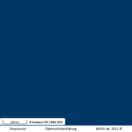
100 km
© Geobasis-DE / BKG 2015
Impressum
Datenschutzerklärung
BMWi.de, 2021 ©