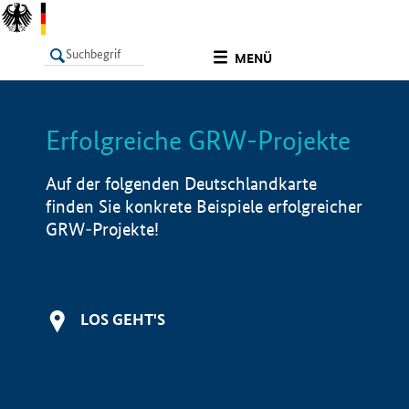
undefined
MENÜ
Erfolgreiche GRW-Projekte
LISTE
Filter
Info
Auf der folgenden Deutschlandkarte
finden Sie konkrete Beispiele erfolgreicher
GRW-Projekte!
LOS GEHT'S