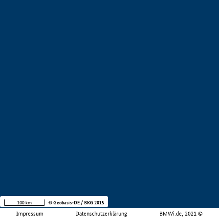
100 km
© Geobasis-DE / BKG 2015
Impressum
Datenschutzerklärung
BMWi.de, 2021 ©