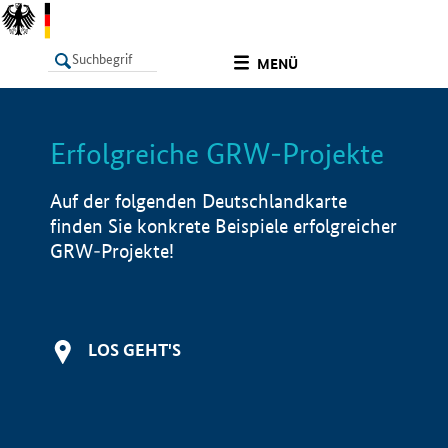
undefined
MENÜ
Erfolgreiche GRW-Projekte
LISTE
Filter
Info
Auf der folgenden Deutschlandkarte
finden Sie konkrete Beispiele erfolgreicher
GRW-Projekte!
LOS GEHT'S