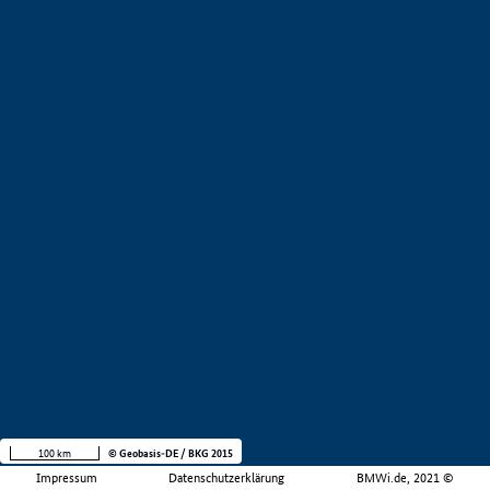
100 km
© Geobasis-DE / BKG 2015
Impressum
Datenschutzerklärung
BMWi.de, 2021 ©