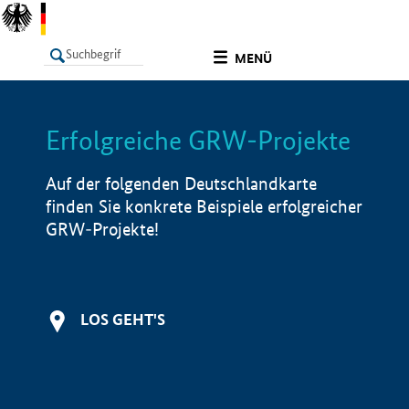
undefined
MENÜ
Erfolgreiche GRW-Projekte
LISTE
Filter
Info
Auf der folgenden Deutschlandkarte
finden Sie konkrete Beispiele erfolgreicher
GRW-Projekte!
LOS GEHT'S